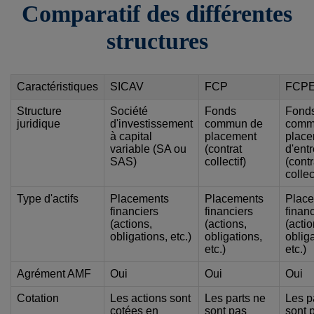
Comparatif des différentes
structures
Caractéristiques
SICAV
FCP
FCP
Structure
Société
Fonds
Fond
juridique
d'investissement
commun de
comm
à capital
placement
plac
variable (SA ou
(contrat
d'ent
SAS)
collectif)
(contr
collec
Type d'actifs
Placements
Placements
Plac
financiers
financiers
finan
(actions,
(actions,
(actio
obligations, etc.)
obligations,
obliga
etc.)
etc.)
Agrément AMF
Oui
Oui
Oui
Cotation
Les actions sont
Les parts ne
Les p
cotées en
sont pas
sont 