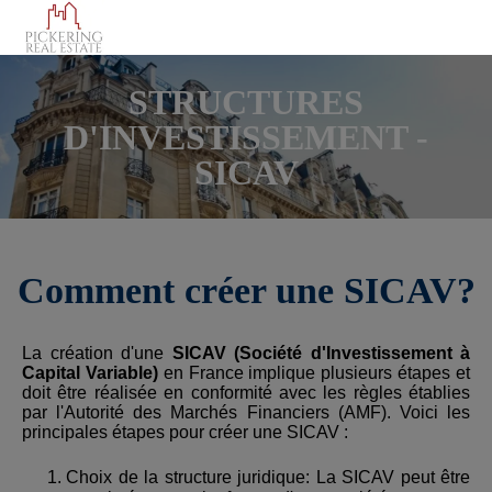
STRUCTURES
D'INVESTISSEMENT -
SICAV
Comment créer une SICAV?
La création d'une
SICAV (Société d'Investissement à
Capital Variable)
en France implique plusieurs étapes et
doit être réalisée en conformité avec les règles établies
par l'Autorité des Marchés Financiers (AMF). Voici les
principales étapes pour créer une SICAV :
Choix de la structure juridique: La SICAV peut être