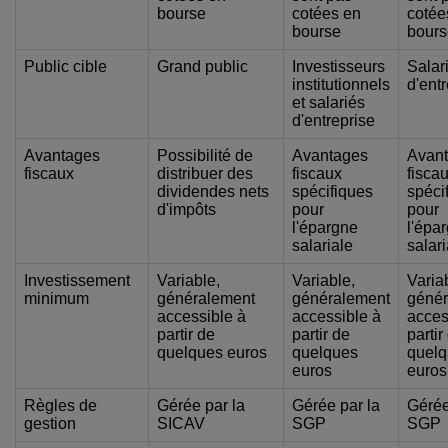
bourse
cotées en
cotée
bourse
bours
Public cible
Grand public
Investisseurs
Salar
institutionnels
d'ent
et salariés
d'entreprise
Avantages
Possibilité de
Avantages
Avan
fiscaux
distribuer des
fiscaux
fisca
dividendes nets
spécifiques
spéci
d'impôts
pour
pour
l'épargne
l'épa
salariale
salari
Investissement
Variable,
Variable,
Varia
minimum
généralement
généralement
génér
accessible à
accessible à
acces
partir de
partir de
partir
quelques euros
quelques
quel
euros
euros
Règles de
Gérée par la
Gérée par la
Gérée
gestion
SICAV
SGP
SGP