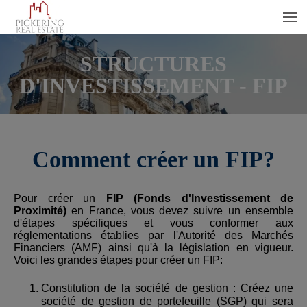
STRUCTURES
Menu
D'INVESTISSEMENT - FIP
Comment créer un FIP?
Pour créer un
FIP (Fonds d'Investissement de
Proximité)
en France, vous devez suivre un ensemble
d'étapes spécifiques et vous conformer aux
réglementations établies par l'Autorité des Marchés
Financiers (AMF) ainsi qu'à la législation en vigueur.
Voici les grandes étapes pour créer un FIP:
Constitution de la société de gestion : Créez une
société de gestion de portefeuille (SGP) qui sera